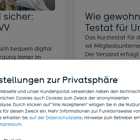
 sicher:
Wie gewohn
VV
Testat für 
Das Kurztestat für
wir Mitgliedsuntern
ich bequem digital
Der Versand erfolgt
orgung immer im
nichts veranlassen.
 der Sicherheit.
stellungen zur Privatsphäre
Mehr Informatio
Webseite und unser Kundenportal verwenden neben den technisc
erlichen Cookies auch Cookies zum Zweck der anonymisierten
yse. Durch klicken auf "Alle Akzeptieren" willigen Sie in die Nutz
s für diesen Zweck ein. Mehr Informationen zur Funktionsweise vo
(öffnet in neuem Tab)
s
erhalten Sie
auf der Datenschutzseite
. Hinweise zum Betreiber er
(öffnet in neuem Tab)
Impressum
.