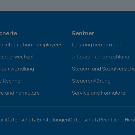
icherte
Rentner
sh information - employees
Leistung beantragen
tgeberwechsel
Infos zur Rentenzahlung
eltumwandlung
Steuern und Sozialversich
e Rechner
Steuererklärung
ce und Formulare
Service und Formulare
sum
Datenschutz Einstellungen
Datenschutz
Rechtliche Hin