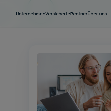
BVV - Altersve
Unternehmen
Versicherte
Rentner
Über uns
Rente
beantrag
Das machen wir gerne digita
Jetzt informieren