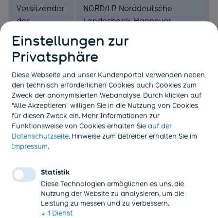
Vorsitzender
NORD/LB Norddeutsche
des
Landesbank, Hannover
Aufsichtsrat
Einstellungen zur
es
Privatsphäre
Diese Webseite und unser Kundenportal verwenden neben
Gunnar de
den technisch erforderlichen Cookies auch Cookies zum
Buhr
Zweck der anonymisierten Webanalyse. Durch klicken auf
Stellv.
"Alle Akzeptieren" willigen Sie in die Nutzung von Cookies
Vorsitzender des Betriebsrates
Vorsitzender
für diesen Zweck ein. Mehr Informationen zur
Commerzbank AG, Hamburg
des
Funktionsweise von Cookies
erhalten Sie
auf der
(öffnet in neuem Tab)
Datenschutzseite
. Hinweise zum Betreiber erhalten Sie im
Aufsichtsrat
(öffnet in neuem Tab)
Impressum
.
es
Statistik
Mitglied des Betriebsrates
Diese Technologien ermöglichen es uns, die
Marcus
Commerzbank AG,
Nutzung der Website zu analysieren, um die
Bourauel
Leistung zu messen und zu verbessern.
Frankfurt/Main
↓
1
Dienst