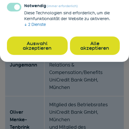
Notwendig
(immer erforderlich)
Carola
Mitglied des Betriebsrates
Diese Technologien sind erforderlich, um die
Günther
Deutsche Bank AG, Berlin
Kernfunktionalität der Website zu aktivieren.
↓
2
Dienste
Mitglied des Aufsichtsrates
UniCredit Direct Services
Auswahl
Alle
akzeptieren
akzeptieren
GmbH, München
Dr. Lars
Head of Labour Law/Labour
Jungemann
Relations &
Compensation/Benefits
UniCredit Bank GmbH,
München
Mitglied des Betriebsrates
Oliver
UniCredit Bank GmbH,
Menke-
München
Tenbrink
und Mitglied des