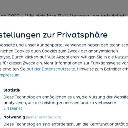
on 2022 - Wie sich Ihre BVV-Versorgung entwickelt 
ninformation!
stellungen zur Privatsphäre
formationen können Sie rechnen?
Webseite und unser Kundenportal verwenden neben den technisc
erlichen Cookies auch Cookies zum Zweck der anonymisierten
elche monatliche Rentenanwartschaft Sie zum 1. Ja
yse. Durch klicken auf "Alle Akzeptieren" willigen Sie in die Nutz
und wie sich Ihre Altersrente per Alter 65 entwicke
s für diesen Zweck ein. Mehr Informationen zur Funktionsweise vo
(öffnet in neuem Tab)
s
erhalten Sie
auf der Datenschutzseite
. Hinweise zum Betreiber er
der im Vorjahr eingezahlten Beiträge in die BVV Pen
(öffnet in neuem Tab)
Impressum
.
rstützungskasse stellen wir Ihnen zur Verfügung.
Statistik
lten Sie aktuelle Informationen über den BVV und d
Diese Technologien ermöglichen es uns, die Nutzung der Websit
analysieren, um die Leistung zu messen und zu verbessern.
↓
1
Dienst
s BVV Kundenportal freigeschaltet?
Notwendig
(immer erforderlich)
Diese Technologien sind erforderlich, um die Kernfunktionalität 