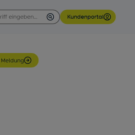
Kundenportal
(öffnet in neuem 
 Meldung
n