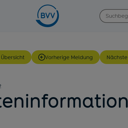
Suche:
 Übersicht
Vorherige Meldung
Nächste
2
eninformatio
2