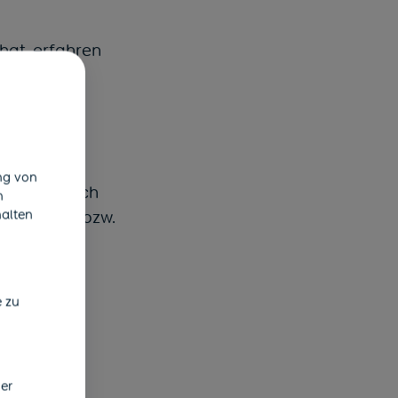
hat, erfahren
h
nuar 2022
ung von
ln wird. Auch
n
halten
sionskasse bzw.
ie
e zu
der