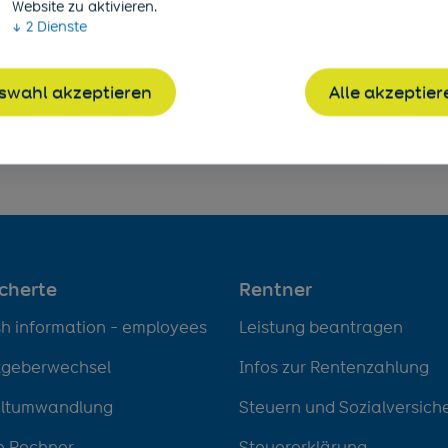
ne Dokumente" ist die Renteninformation 2022 berei
Website zu aktivieren.
↓
2
Dienste
n! Sie werden per E-Mail informiert, sobald Ihnen
ügung gestellt werden.
swahl akzeptieren
Alle akzeptier
 mehr über die Renteninformation!
icherte
Rentner
sh information - employees
Leistung beantragen
tgeberwechsel
Infos zur Rentenzahlung
eltumwandlung
Steuern und Sozialversich
e Rechner
Steuererklärung