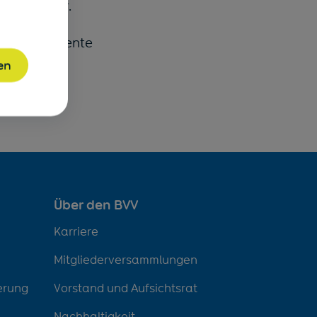
ts abrufbar.
 neue Dokumente
en
Über den BVV
Karriere
Mitgliederversammlungen
erung
Vorstand und Aufsichtsrat
Nachhaltigkeit