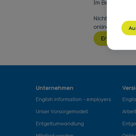
Im Bereich "Mei
Nichts verpasse
online zur Verf
Au
Erfahren Sie
Unternehmen
Vers
English information - employers
Engli
Unser Vorsorgemodell
Arbei
Entgeltumwandlung
Entg
Mitglied werden
Onlin