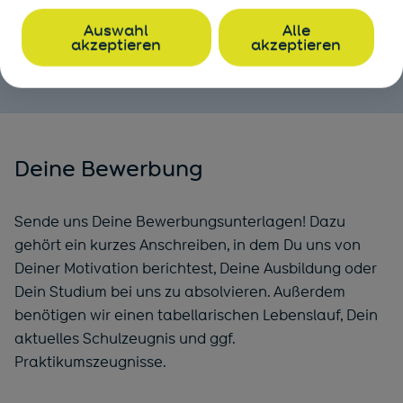
E-Mail
bewerbung@bvv.de
Auswahl
Alle
akzeptieren
akzeptieren
Kontakt aufnehmen ...
Deine Bewerbung
Sende uns Deine Bewerbungsunterlagen! Dazu
gehört ein kurzes Anschreiben, in dem Du uns von
Deiner Motivation berichtest, Deine Ausbildung oder
Dein Studium bei uns zu absolvieren. Außerdem
benötigen wir einen tabellarischen Lebenslauf, Dein
aktuelles Schulzeugnis und ggf.
Praktikumszeugnisse.