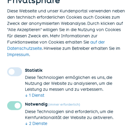
Privatsphäre
wende Dich an uns. Wir beantworten Deine Fragen
gerne!
Diese Webseite und unser Kundenportal verwenden neben
den technisch erforderlichen Cookies auch Cookies zum
Zweck der anonymisierten Webanalyse. Durch klicken auf
"Alle Akzeptieren" willigen Sie in die Nutzung von Cookies
für diesen Zweck ein. Mehr Informationen zur
Funktionsweise von Cookies
erhalten Sie
auf der
(öffnet in neuem Tab)
Datenschutzseite
. Hinweise zum Betreiber erhalten Sie im
(öffnet in neuem Tab)
Impressum
.
Statistik
Diese Technologien ermöglichen es uns, die
Nutzung der Website zu analysieren, um die
Katja Graf
Leistung zu messen und zu verbessern.
↓
1
Dienst
Personalentwicklerin und
Notwendig
(immer erforderlich)
Ausbildungsverantwortliche Katja Graf begleitet Dich
Diese Technologien sind erforderlich, um die
gemeinsam mit den Ausbildenden durch Deine
Kernfunktionalität der Website zu aktivieren.
gesamte Ausbildungszeit. Du hast Fragen zur
↓
2
Dienste
Bewerbung? Dann melde Dich!