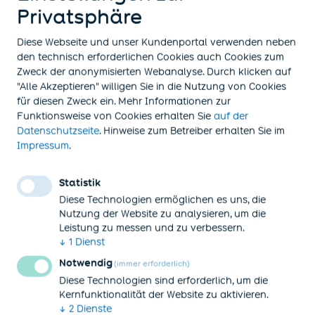
Privatsphäre
Nutzen Sie unser Kontaktformular.
Diese Webseite und unser Kundenportal verwenden neben
den technisch erforderlichen Cookies auch Cookies zum
Zweck der anonymisierten Webanalyse. Durch klicken auf
"Alle Akzeptieren" willigen Sie in die Nutzung von Cookies
für diesen Zweck ein. Mehr Informationen zur
Funktionsweise von Cookies
erhalten Sie
auf der
(öffnet in neuem Tab)
Datenschutzseite
. Hinweise zum Betreiber erhalten Sie im
(öffnet in neuem Tab)
Impressum
.
Unternehmen
English information - employers
Statistik
Diese Technologien ermöglichen es uns, die
Unser Vorsorgemodell
Nutzung der Website zu analysieren, um die
Leistung zu messen und zu verbessern.
Entgeltumwandlung
↓
1
Dienst
Mitglied werden
Notwendig
(immer erforderlich)
Diese Technologien sind erforderlich, um die
Newsletter abonnieren
Kernfunktionalität der Website zu aktivieren.
↓
2
Dienste