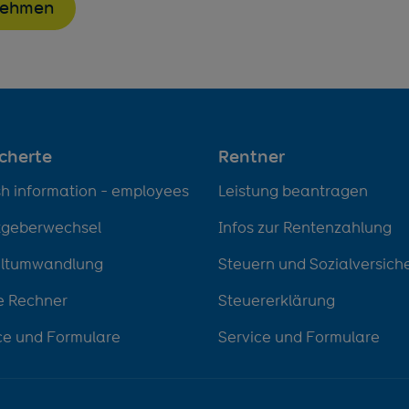
nehmen
icherte
Rentner
sh information - employees
Leistung beantragen
tgeberwechsel
Infos zur Rentenzahlung
eltumwandlung
Steuern und Sozialversich
e Rechner
Steuererklärung
ce und Formulare
Service und Formulare