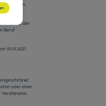
n parallelen
en
rsrente aus der
n Beruf
em 01.01.2021
 eingeschränkt
efon oder einer
r Verständnis.