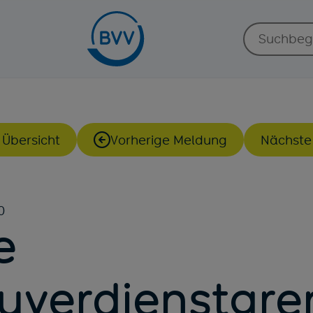
Suche:
 Übersicht
Vorherige Meldung
Nächste
0
e
uverdienstgre