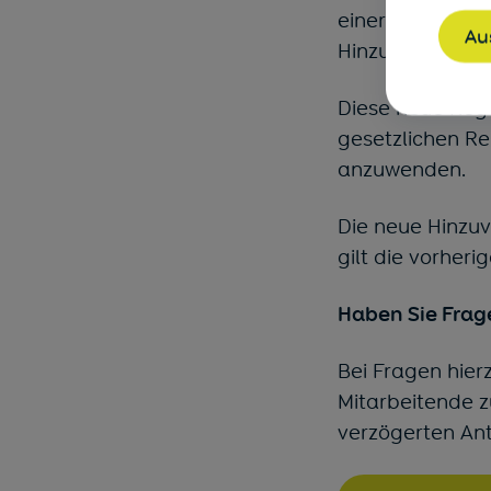
einer (anteilig
Au
Hinzuverdienst 
Diese neue Rege
gesetzlichen R
anzuwenden.
Die neue Hinzuve
gilt die vorheri
Haben Sie Frag
Bei Fragen hier
Mitarbeitende z
verzögerten Ant