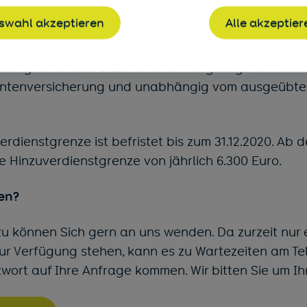
en) Kürzung ihrer vorgezogenen Altersrente durch de
swahl akzeptieren
Alle akzeptier
weitestgehend schützen.
lung ist für alle Bezieher einer vorgezogenen Alte
entenversicherung und unabhängig vom ausgeübte
rdienstgrenze ist befristet bis zum 31.12.2020. Ab d
ge Hinzuverdienstgrenze von jährlich 6.300 Euro.
en?
zu können Sich gern an uns wenden. Da zurzeit nur
ur Verfügung stehen, kann es zu Wartezeiten am Tel
wort auf Ihre Anfrage kommen. Wir bitten Sie um Ih