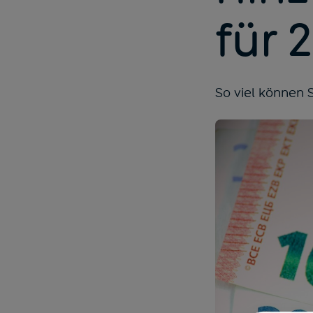
für 
So viel können 