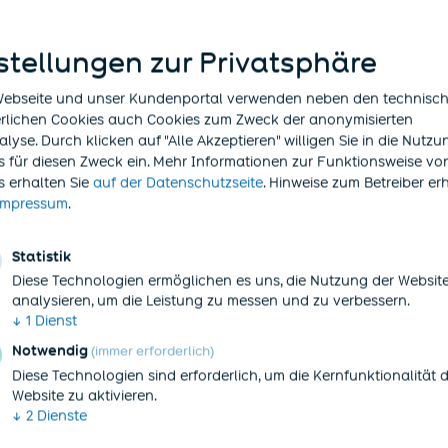
stellungen zur Privatsphäre
Webseite und unser Kundenportal verwenden neben den technisc
erlichen Cookies auch Cookies zum Zweck der anonymisierten
yse. Durch klicken auf "Alle Akzeptieren" willigen Sie in die Nutz
s für diesen Zweck ein. Mehr Informationen zur Funktionsweise vo
(öffnet in neuem Tab)
s
erhalten Sie
auf der Datenschutzseite
. Hinweise zum Betreiber er
(öffnet in neuem Tab)
Impressum
.
 hat eine befristete Ausweitung der Hinzuverdiens
ntenversicherung für das Kalenderjahr 2020 beschl
Statistik
Diese Technologien ermöglichen es uns, die Nutzung der Websit
inzuverdienstgrenze von jährlich 6.300 Euro wird für
analysieren, um die Leistung zu messen und zu verbessern.
↓
1
Dienst
g von 44.590 Euro ersetzt.
Notwendig
(immer erforderlich)
Diese Technologien sind erforderlich, um die Kernfunktionalität 
onders diejenigen für einen erneuten Einsatz in ihre
Website zu aktivieren.
en, die bei der Bekämpfung der gesellschaftlichen
↓
2
Dienste
ie unterstützen wollen. Gleichzeitig soll diese Reg