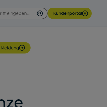
Kundenportal
(öffnet in neuem 
 Meldung
nze