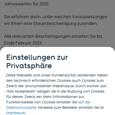
Jahreswerten für 2022.
Sie erfahren darin, unter welchen Voraussetzungen
wir Ihnen eine Steuerbescheinigung zusenden.
Alle relevanten Bescheinigungen erhalten Sie bis
Ende Februar 2023.
Einstellungen zur
(öffnet in neuem Tab)
Über unser
BVV Kundenportal
können Sie die
Mitteilung für Ihre Steuererklärung schnell und
Privatsphäre
einfach selbst abrufen. Sie haben noch keinen
Diese Webseite und unser Kundenportal verwenden neben
(öffnet in neuem T
Zugang zum BVV Kundenportal.
Hier
können Sie sich
den technisch erforderlichen Cookies auch Cookies zum
registrieren.
Zweck der anonymisierten Webanalyse. Durch klicken auf
"Alle Akzeptieren" willigen Sie in die Nutzung von Cookies
Ihre Rente für Januar 2023 überweisen wir wie
für diesen Zweck ein. Mehr Informationen zur
gewohnt bereits vor den Feiertagen.
Funktionsweise von Cookies
erhalten Sie
auf der
(öffnet in neuem Tab)
Datenschutzseite
. Hinweise zum Betreiber erhalten Sie im
(öffnet in neuem Tab)
Impressum
.
Wir wünschen Ihnen frohe Weihnachten und bleiben