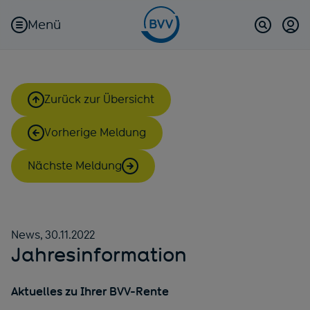
Menü
Kun
(öf
Suche
Zurück zur Übersicht
Vorherige Meldung
Nächste Meldung
News,
30.11.2022
Jahresinformation
Aktuelles zu Ihrer BVV-Rente