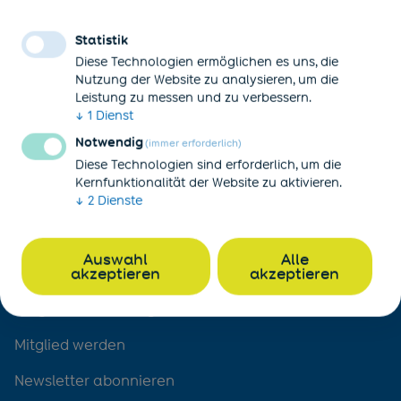
Sie gesund!
Statistik
Diese Technologien ermöglichen es uns, die
Nutzung der Website zu analysieren, um die
Leistung zu messen und zu verbessern.
↓
1
Dienst
Notwendig
(immer erforderlich)
Diese Technologien sind erforderlich, um die
Kernfunktionalität der Website zu aktivieren.
↓
2
Dienste
Unternehmen
English information - employers
Auswahl
Alle
akzeptieren
akzeptieren
Unser Vorsorgemodell
Entgeltumwandlung
Mitglied werden
Newsletter abonnieren