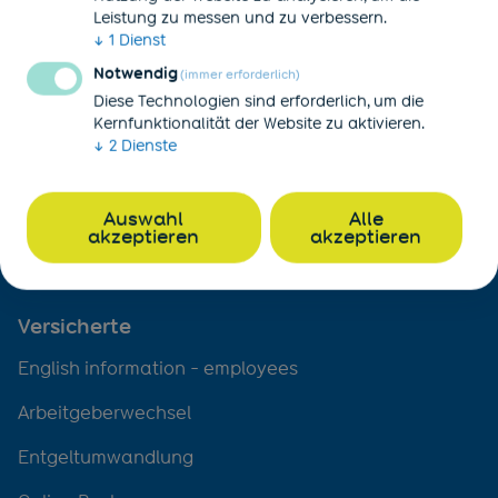
Leistung zu messen und zu verbessern.
↓
1
Dienst
Unternehmen
Notwendig
(immer erforderlich)
English information - employers
Diese Technologien sind erforderlich, um die
Kernfunktionalität der Website zu aktivieren.
Unser Vorsorgemodell
↓
2
Dienste
Entgeltumwandlung
Auswahl
Alle
Mitglied werden
akzeptieren
akzeptieren
Newsletter abonnieren
Versicherte
English information - employees
Arbeitgeberwechsel
Entgeltumwandlung