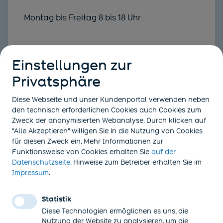
Montag bis Freitag 8 bis 18 Uhr
Einstellungen zur
Sie möchten uns lieber schreiben?
Privatsphäre
Diese Webseite und unser Kundenportal verwenden neben
den technisch erforderlichen Cookies auch Cookies zum
Nachricht senden
Zweck der anonymisierten Webanalyse. Durch klicken auf
"Alle Akzeptieren" willigen Sie in die Nutzung von Cookies
für diesen Zweck ein. Mehr Informationen zur
Funktionsweise von Cookies
erhalten Sie
auf der
Nutzen Sie unser Kontaktformular.
(öffnet in neuem Tab)
Datenschutzseite
. Hinweise zum Betreiber erhalten Sie im
(öffnet in neuem Tab)
Impressum
.
Statistik
Diese Technologien ermöglichen es uns, die
Nutzung der Website zu analysieren, um die